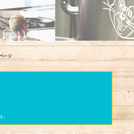
ページ
！
す。