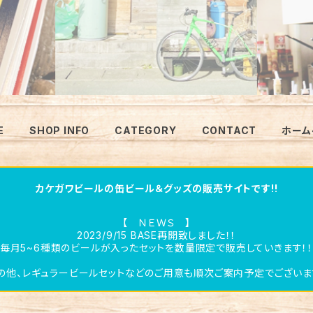
E
SHOP INFO
CATEGORY
CONTACT
ホーム
カケガワビールの缶ビール＆グッズの販売サイトです!!
【 ＮＥＷＳ 】
2023/9/15 BASE再開致しました！！
毎月5~6種類のビールが入ったセットを数量限定で販売していきます！
の他、レギュラービールセットなどのご用意も順次ご案内予定でございま