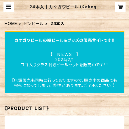
24本入 | カケガワビール（Kakega
wa Farm Brewin）公式通販
HOME
ビンビール
24本入
カケガワビールの瓶ビール＆グッズの販売サイトです!!
【 ＮＥＷＳ 】
2024/2/1
ロゴ入りグラス付きビールセットを販売中です！！
【店頭販売も同時に行っておりますので、販売中の商品でも
完売になってしまう可能性があります。ご了承ください。】
《PRODUCT LIST》